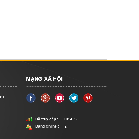
MẠNG XÃ HỘI
ện
Đã truy cập :
101435
Đang Online :
2