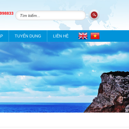
 998833
ÁP
TUYỂN DỤNG
LIÊN HỆ