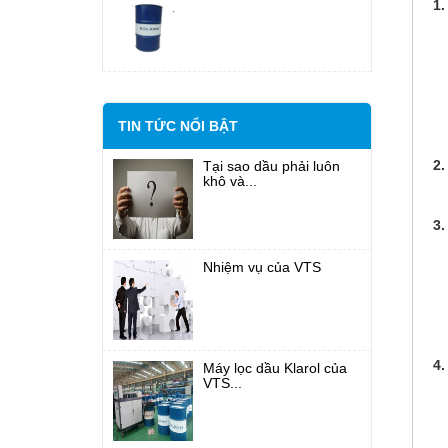
1.
- 
-
- 
- 
- 
TIN TỨC NỔI BẬT
2.
Tại sao dầu phải luôn
khô và...
3.
- 
Nhiệm vụ của VTS
- 
-
- 
4
Máy lọc dầu Klarol của
VTS...
-
- 
+ 
+ 