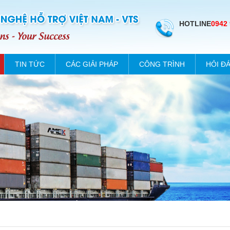
HOTLINE
0942
TIN TỨC
CÁC GIẢI PHÁP
CÔNG TRÌNH
HỎI Đ