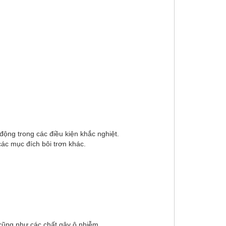
động trong các điều kiện khắc nghiệt.
ác mục đích bôi trơn khác.
 cũng như các chất gây ô nhiễm….