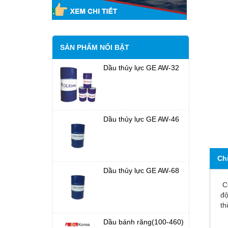
SẢN PHẨM NỔI BẬT
Dầu thủy lực GE AW-32
Dầu thủy lực GE AW-46
Ch
Dầu thủy lực GE AW-68
CO
độ
th
Dầu bánh răng(100-460)