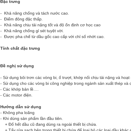
 Đặc trưng
Khả năng chống và tách nước cao.
 Điểm đông đặc thấp.
Khả năng chịu tải nặng tốt và độ ổn định cơ học cao
Khả năng chống gỉ sét tuyệt vời.
Được pha chế từ dầu gốc cao cấp với chỉ số nhớt cao.
 Tính chất đặc trưng
 Đề nghị sử dụng
Sử dụng bôi trơn các vòng bi, ổ trượt, khớp nối chịu tải nặng và hoạt 
Sử dụng cho các vòng bi công nghiệp trong ngành sản xuất thép và c
 Các khớp bản lề….
Các motor điện.
. Hướng dẫn sử dụng
 Không pha loãng
Khi dùng sản phẩm lần đầu tiên.
Đổ hết dầu cũ đang dùng ra ngoài thiết bị chứa.
Tẩy rửa sạch bên trong thiết bị chứa để loại bỏ các loại dầu khác