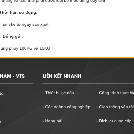
 thùng và dầu thải phải được loại bỏ theo đúng quy định.
Thời hạn sử dụng.
 năm kể từ ngày sản xuất.
. Đóng gói.
hùng phuy 180KG và 15KG
NAM - VTS
LIÊN KẾT NHANH
- Thiết bị lọc dầu
- Công trình thực hi
Nội
- Các ngành công nghiệp
- Giao thông vận tải
- Hàng hải
- Dịch vụ cung cấp
m