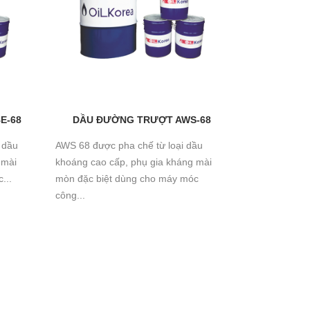
E-68
DẦU ĐƯỜNG TRƯỢT AWS-68
 dầu
AWS 68 được pha chế từ loại dầu
 mài
khoáng cao cấp, phụ gia kháng mài
...
mòn đặc biệt dùng cho máy móc
công...