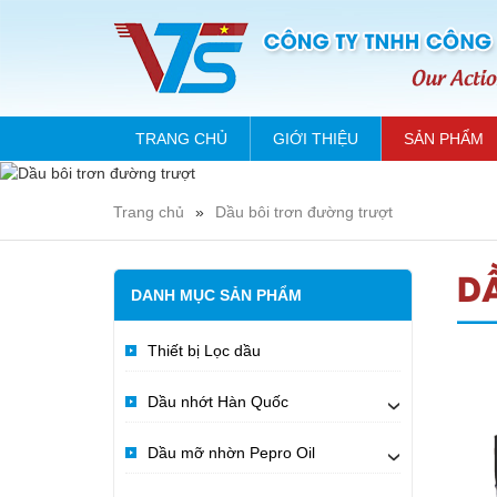
TRANG CHỦ
GIỚI THIỆU
SẢN PHẨM
Trang chủ
»
Dầu bôi trơn đường trượt
D
DANH MỤC SẢN PHẨM
Thiết bị Lọc dầu
Dầu nhớt Hàn Quốc
›
Dầu mỡ nhờn Pepro Oil
›