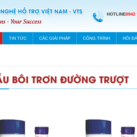
HOTLINE
0942
TIN TỨC
CÁC GIẢI PHÁP
CÔNG TRÌNH
HỎI Đ
ẦU BÔI TRƠN ĐƯỜNG TRƯỢT