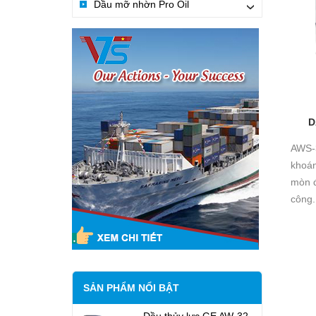
Dầu mỡ nhờn Pro Oil
›
D
AWS-3
khoán
mòn đ
công.
SẢN PHẨM NỔI BẬT