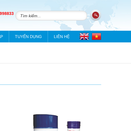
 998833
ÁP
TUYỂN DỤNG
LIÊN HỆ