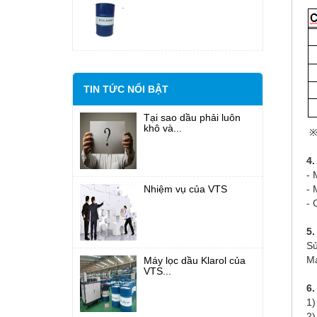
TIN TỨC NỔI BẬT
Tại sao dầu phải luôn
khô và...
※C
4.
- 
- 
Nhiệm vụ của VTS
- 
5
Sử
Má
Máy lọc dầu Klarol của
VTS...
6.
1)
2)