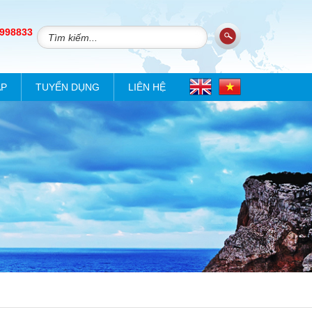
 998833
ÁP
TUYỂN DỤNG
LIÊN HỆ