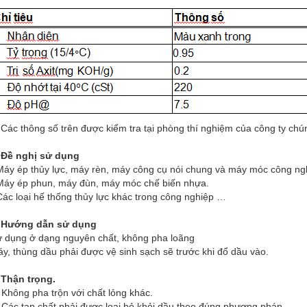
ác thông số trên được kiểm tra tại phòng thí nghiệm của công ty chún
 Đề nghị sử dụng
Máy ép thủy lực, máy rèn, máy công cụ nói chung và máy móc công ng
Máy ép phun, máy đùn, máy móc chế biến nhựa.
Các loại hế thống thủy lực khác trong công nghiệp …
. Hướng dẫn sử dụng
 dụng ở dạng nguyên chất, không pha loãng
y, thùng dầu phải được vệ sinh sạch sẽ trước khi đổ dầu vào.
 Thận trọng.
 Không pha trộn với chất lỏng khác.
 Các tạp chất phải được loại bỏ khỏi dầu theo đúng phương pháp.