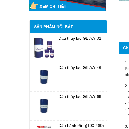
SẢN PHẨM NỔI BẬT
Dầu thủy lực GE AW-32
Ch
1.
Dầu thủy lực GE AW-46
Pe
nh
2.
- 
Dầu thủy lực GE AW-68
- 
- 
- 
- 
Dầu bánh răng(100-460)
3.