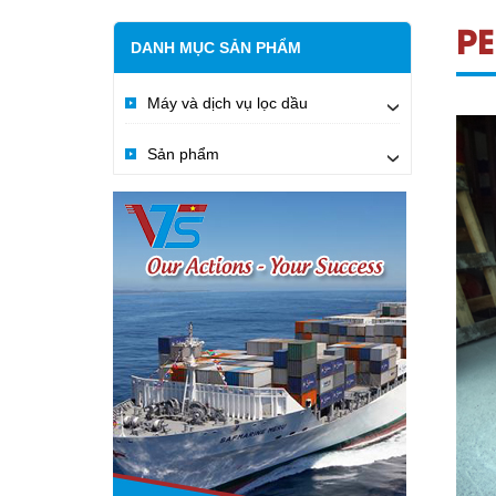
P
DANH MỤC SẢN PHẨM
Máy và dịch vụ lọc dầu
›
Sản phẩm
›