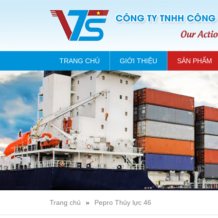
TRANG CHỦ
GIỚI THIỆU
SẢN PHẨM
Trang chủ
»
Pepro Thủy lực 46