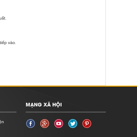
uất.
tiếp vào.
MẠNG XÃ HỘI
ện