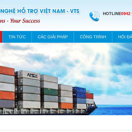
HOTLINE
0942
TIN TỨC
CÁC GIẢI PHÁP
CÔNG TRÌNH
HỎI Đ