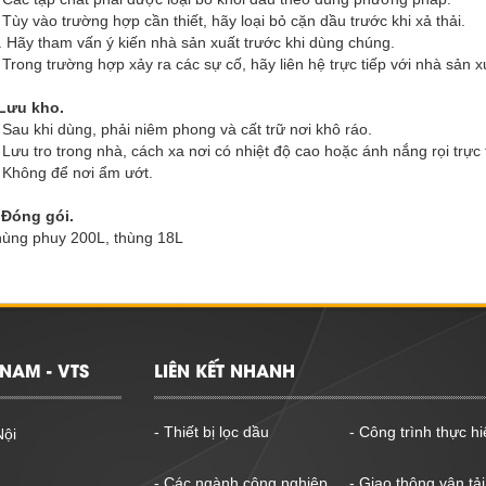
 Tùy vào trường hợp cần thiết, hãy loại bỏ cặn dầu trước khi xả thải.
. Hãy tham vấn ý kiến nhà sản xuất trước khi dùng chúng.
 Trong trường hợp xảy ra các sự cố, hãy liên hệ trực tiếp với nhà sản x
Lưu kho.
 Sau khi dùng, phải niêm phong và cất trữ nơi khô ráo.
 Lưu tro trong nhà, cách xa nơi có nhiệt độ cao hoặc ánh nắng rọi trực 
 Không để nơi ẩm ướt.
 Đóng gói.
ùng phuy 200L, thùng 18L
NAM - VTS
LIÊN KẾT NHANH
- Thiết bị lọc dầu
- Công trình thực hi
Nội
- Các ngành công nghiệp
- Giao thông vận tải