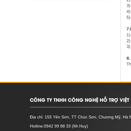
3)
4)
5)
7.
1)
2)
3)
8.
Th
CÔNG TY TNHH CÔNG NGHỆ HỖ TRỢ VIỆT 
Địa chỉ: 155 Yên Sơn, TT Chúc Sơn, Chương Mỹ, Hà 
Hotline:0942 99 88 33 (Mr.Huy)