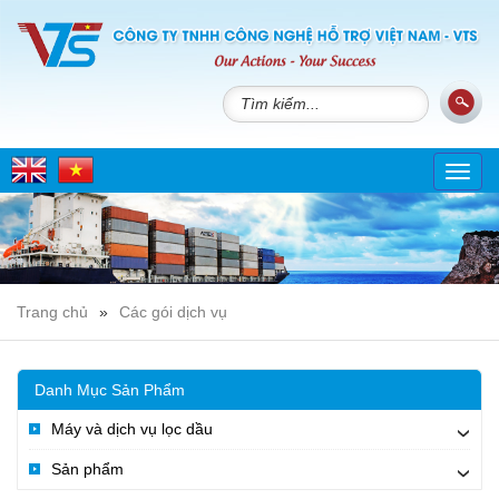
Toggl
navig
Trang chủ
»
Các gói dịch vụ
Danh Mục Sản Phẩm
Máy và dịch vụ lọc dầu
›
Sản phẩm
›