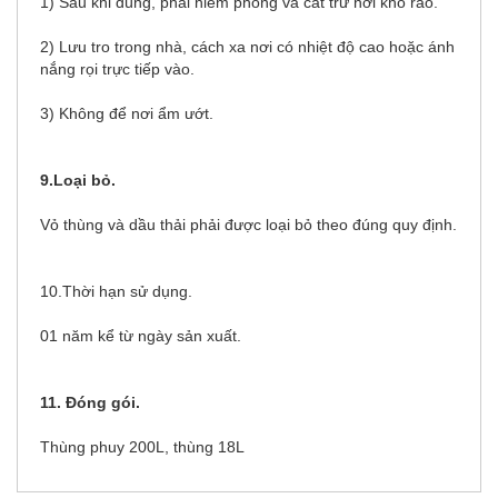
1) Sau khi dùng, phải niêm phong và cất trữ nơi khô ráo.
2) Lưu tro trong nhà, cách xa nơi có nhiệt độ cao hoặc ánh
nắng rọi trực tiếp vào.
3) Không để nơi ẩm ướt.
9.Loại bỏ.
Vỏ thùng và dầu thải phải được loại bỏ theo đúng quy định.
10.Thời hạn sử dụng.
01 năm kể từ ngày sản xuất.
11. Đóng gói.
Thùng phuy 200L, thùng 18L