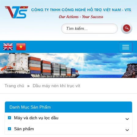
Toggl
navig
Trang chủ
»
Dầu máy nén khí trục vít
Danh Mục Sản Phẩm
Máy và dịch vụ lọc dầu
›
Sản phẩm
›