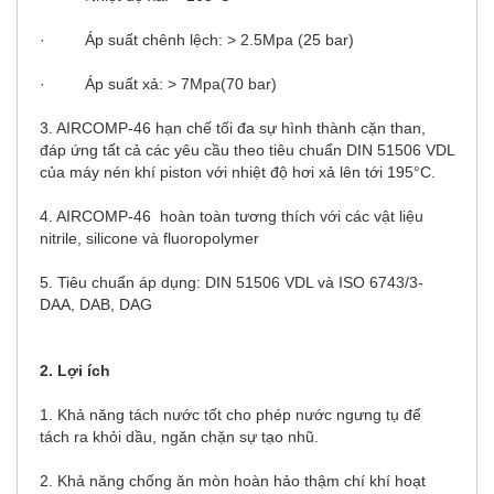
· Áp suất chênh lệch: > 2.5Mpa (25 bar)
· Áp suất xả: > 7Mpa(70 bar)
3. AIRCOMP-46 hạn chế tối đa sự hình thành cặn than,
đáp ứng tất cả các yêu cầu theo tiêu chuẩn DIN 51506 VDL
của máy nén khí piston với nhiệt độ hơi xả lên tới 195°C.
4. AIRCOMP-46 hoàn toàn tương thích với các vật liệu
nitrile, silicone và fluoropolymer
5. Tiêu chuẩn áp dụng: DIN 51506 VDL và ISO 6743/3-
DAA, DAB, DAG
2. Lợi ích
1. Khả năng tách nước tốt cho phép nước ngưng tụ để
tách ra khỏi dầu, ngăn chặn sự tạo nhũ.
2. Khả năng chống ăn mòn hoàn hảo thậm chí khí hoạt