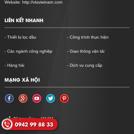
Website: http://vtsvietnam.com
LIÊN KẾT NHANH
- Thiết bị lọc dầu
- Công trình thực hiện
- Các ngành công nghiệp
- Giao thông vận tải
- Hàng hải
- Dịch vụ cung cấp
MẠNG XÃ HỘI
Đã truy cập :
101424
0942 99 88 33
Đang Online :
2